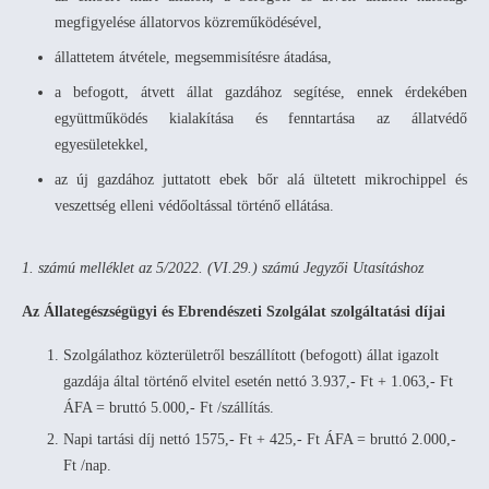
megfigyelése állatorvos közreműködésével,
állattetem átvétele, megsemmisítésre átadása,
a befogott, átvett állat gazdához segítése, ennek érdekében
együttműködés kialakítása és fenntartása az állatvédő
egyesületekkel,
az új gazdához juttatott ebek bőr alá ültetett mikrochippel és
veszettség elleni védőoltással történő ellátása.
1. számú melléklet az 5/2022. (VI.29.) számú Jegyzői Utasításhoz
Az Állategészségügyi és Ebrendészeti Szolgálat szolgáltatási díjai
Szolgálathoz közterületről beszállított (befogott) állat igazolt
gazdája által történő elvitel esetén nettó 3.937,- Ft + 1.063,- Ft
ÁFA = bruttó 5.000,- Ft /szállítás.
Napi tartási díj nettó 1575,- Ft + 425,- Ft ÁFA = bruttó 2.000,-
Ft /nap.