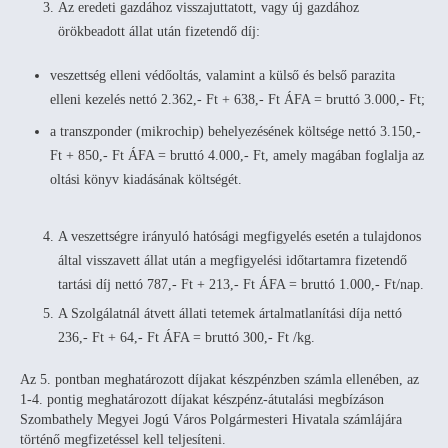
Az eredeti gazdához visszajuttatott, vagy új gazdához
örökbeadott állat után fizetendő díj:
veszettség elleni védőoltás, valamint a külső és belső parazita
elleni kezelés nettó 2.362,- Ft + 638,- Ft ÁFA = bruttó 3.000,- Ft;
a transzponder (mikrochip) behelyezésének költsége nettó 3.150,-
Ft + 850,- Ft ÁFA = bruttó 4.000,- Ft, amely magában foglalja az
oltási könyv kiadásának költségét.
A veszettségre irányuló hatósági megfigyelés esetén a tulajdonos
által visszavett állat után a megfigyelési időtartamra fizetendő
tartási díj nettó 787,- Ft + 213,- Ft ÁFA = bruttó 1.000,- Ft/nap.
A Szolgálatnál átvett állati tetemek ártalmatlanítási díja nettó
236,- Ft + 64,- Ft ÁFA = bruttó 300,- Ft /kg.
Az 5. pontban meghatározott díjakat készpénzben számla ellenében, az
1-4. pontig meghatározott díjakat készpénz-átutalási megbízáson
Szombathely Megyei Jogú Város Polgármesteri Hivatala számlájára
történő megfizetéssel kell teljesíteni.