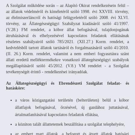
A Szolgálat működése során – az Alapító Okirat rendelkezésein felül –
az állatok védelméről és kíméletéről szóló 1998. évi XXVIII. törvény,
az élelmiszerláncról és hatósági felügyeletéről szóló 2008. évi XLVI.
törvény, az Állategészségügyi Szabályzat kiadásáról szóló 41/1997.
(V.28.) FM rendelet, a kóbor állat befogásával, tulajdonjogának
átruházásával és elhelyezésével kapcsolatos feladatok ellátásának
részletes szabályairól szóló 785/2021. (XII.27.) Korm. rendelet, a
kedvtelésből tartott állatok tartásáról és forgalmazásáról szóló 41/2010.
(II. 26.) Korm. rendelet, valamint a nem emberi fogyasztásra szánt
állati eredetű melléktermékekre vonatkozó állategészségügyi szabályok
megállapításáról szóló 45/2012. (V.8.) VM rendelet - a Szolgálat
tevékenységét érintő - rendelkezései irányadóak.
Az Állategészségügyi és Ebrendészeti Szolgálat feladat- és
hatásköre:
a város közigazgatási területén (belterületen) belül a kóbor
állatfajok befogásával, őrzésével, új gazdához juttatásával,
ártalmatlanításával kapcsolatos feladatok ellátása,
a közúton talált állattetemek beszállítása a szolgálat telephelyére,
az embert mart állatok, a befogott és átvett állatok hatósági