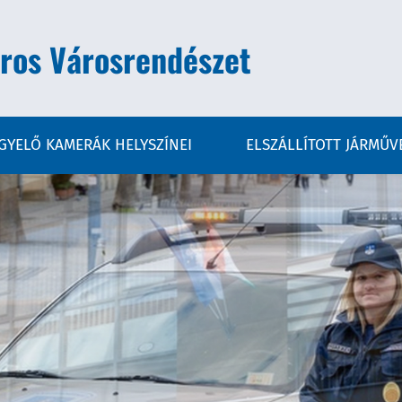
ros Városrendészet
IGYELŐ KAMERÁK HELYSZÍNEI
ELSZÁLLÍTOTT JÁRMŰV