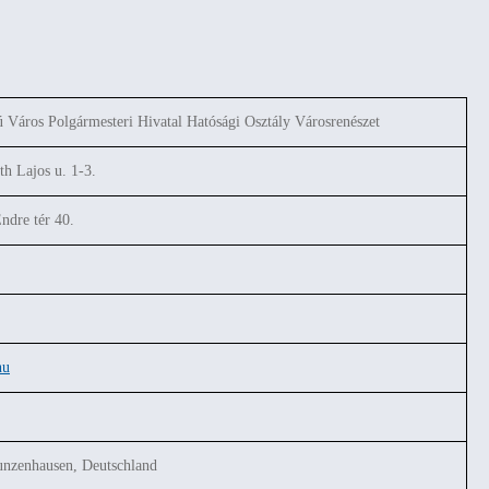
Város Polgármesteri Hivatal Hatósági Osztály Városrenészet
h Lajos u. 1-3.
ndre tér 40.
hu
Gunzenhausen, Deutschland