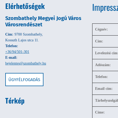
Elérhetőségek
Impress
Szombathely Megyei Jogú Város
Városrendészet
Cégnév:
Cím:
9700 Szombathely,
Kossuth Lajos utca 11.
Cím:
Telefon:
+36/94/501-301
Levelezési cím
E-mail:
bejelentes@szombathely.hu
Adószám:
Telefon:
ÜGYFÉLFOGADÁS
Email cím:
Térkép
Tárhelyszolgál
Címe: