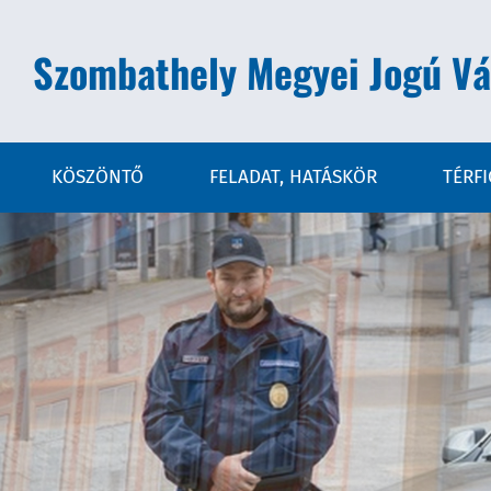
Szombathely Megyei Jogú Vá
KÖSZÖNTŐ
FELADAT, HATÁSKÖR
TÉRF