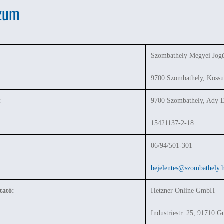
zum
Szombathely Megyei Jogú 
9700 Szombathely, Kossut
:
9700 Szombathely, Ady E
15421137-2-18
06/94/501-301
bejelentes@szombathely.
tató:
Hetzner Online GmbH
Industriestr. 25, 91710 