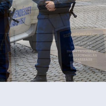
ELÉRHETŐSÉGEINK
HÍREK, ESEMÉNYEK
ÁLLÁSLEHETŐSÉG