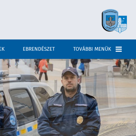
EK
EBRENDÉSZET
TOVÁBBI MENÜK
MEZŐŐRI SZOLGÁLAT
FÉNYKÉPEK
JOGSZABÁLYOK
KÖZÉRDEKŰ ADATOK