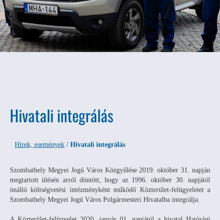
Hivatali integrálás
Hírek, események
/
Hivatali integrálás
Szombathely Megyei Jogú Város Közgyűlése 2019. október 31. napján
megtartott ülésén arról döntött, hogy az 1996. október 30. napjától
önálló költségvetési intézményként működő Közterület-felügyeletet a
Szombathely Megyei Jogú Város Polgármesteri Hivatalba integrálja.
A Közterület-felügyelet 2020. január 01. napjától a hivatal Hatósági