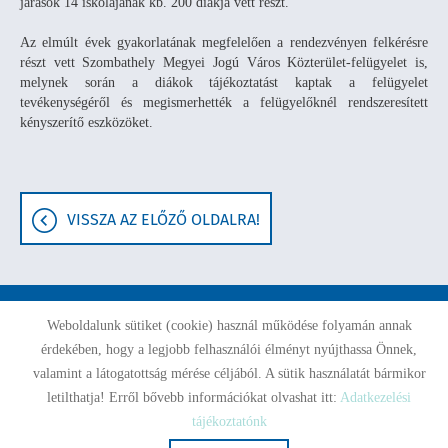
járások 14 iskolájának kb. 200 diákja vett részt.
Az elmúlt évek gyakorlatának megfelelően a rendezvényen felkérésre
részt vett Szombathely Megyei Jogú Város Közterület-felügyelet is,
melynek során a diákok tájékoztatást kaptak a felügyelet
tevékenységéről és megismerhették a felügyelőknél rendszeresített
kényszerítő eszközöket.
VISSZA AZ ELŐZŐ OLDALRA!
Weboldalunk sütiket (cookie) használ működése folyamán annak
Oldal információk
Adatkezelési tájékoztató
Impresszum
érdekében, hogy a legjobb felhasználói élményt nyújthassa Önnek,
valamint a látogatottság mérése céljából. A sütik használatát bármikor
© 2026 - Minden jog fenntartva
letilthatja! Erről bővebb információkat olvashat itt:
Adatkezelési
tájékoztatónk